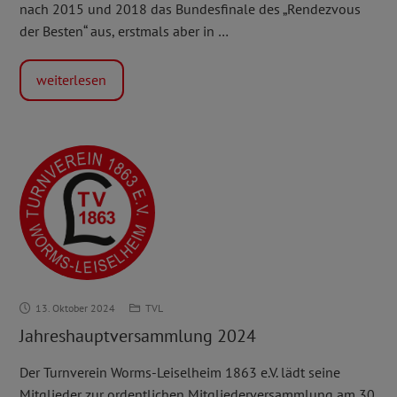
nach 2015 und 2018 das Bundesfinale des „Rendezvous
30.11.2024
der Besten“ aus, erstmals aber in …
in
Worms
weiterlesen
Jahreshauptversammlung
13. Oktober 2024
TVL
2024
Jahreshauptversammlung 2024
Der Turnverein Worms-Leiselheim 1863 e.V. lädt seine
Mitglieder zur ordentlichen Mitgliederversammlung am 30.