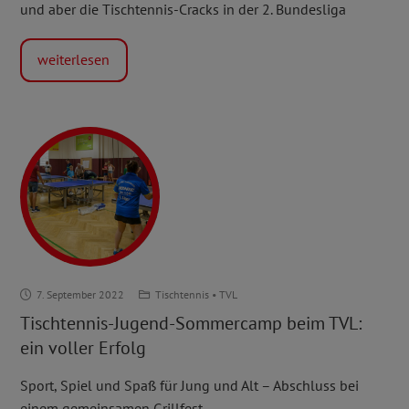
und aber die Tischtennis-Cracks in der 2. Bundesliga
weiterlesen
Tischtennis-
7. September 2022
Tischtennis
•
TVL
Jugend-
Tischtennis-Jugend-Sommercamp beim TVL:
Sommercamp
ein voller Erfolg
beim
TVL:
Sport, Spiel und Spaß für Jung und Alt – Abschluss bei
ein
einem gemeinsamen Grillfest