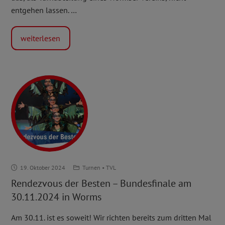
entgehen lassen. …
weiterlesen
Rendezvous
19. Oktober 2024
Turnen
•
TVL
der
Rendezvous der Besten – Bundesfinale am
Besten
30.11.2024 in Worms
–
Bundesfinale
Am 30.11. ist es soweit! Wir richten bereits zum dritten Mal
am