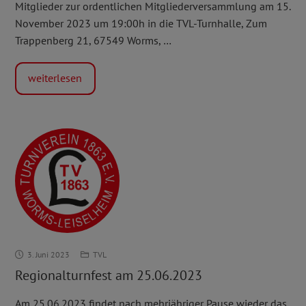
Mitglieder zur ordentlichen Mitgliederversammlung am 15.
November 2023 um 19:00h in die TVL-Turnhalle, Zum
Trappenberg 21, 67549 Worms, …
weiterlesen
Regionalturnfest
3. Juni 2023
TVL
am
Regionalturnfest am 25.06.2023
25.06.2023
Am 25.06.2023 findet nach mehrjähriger Pause wieder das