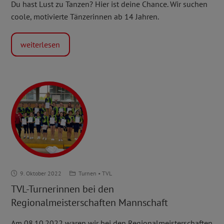
Du hast Lust zu Tanzen? Hier ist deine Chance. Wir suchen
coole, motivierte Tänzerinnen ab 14 Jahren.
weiterlesen
TVL-
9. Oktober 2022
Turnen
•
TVL
Turnerinnen
TVL-Turnerinnen bei den
bei
Regionalmeisterschaften Mannschaft
den
Regionalmeisterschaften
Am 08.10.2022 waren wir bei den Regionalmeisterschaften