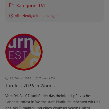
Kategorie:
TVL
Alle Neuigkeiten anzeigen
Turnfest
12. Februar 2026
Turnen
•
TVL
2026
Turnfest 2026 in Worms
in
Worms
Vom 04. Bis 07. Juni findet das rheinland-pfälzische
Landesturnfest in Worms statt. Natürlich möchten wir uns
das, als Turnabteilung eines Wormser Vereins, nicht