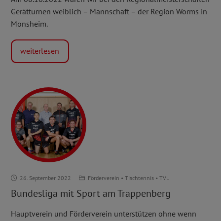
Mannschaft
Gerätturnen weiblich – Mannschaft – der Region Worms in
Monsheim.
weiterlesen
Bundesliga
26. September 2022
Förderverein
•
Tischtennis
•
TVL
mit
Bundesliga mit Sport am Trappenberg
Sport
am
Hauptverein und Förderverein unterstützen ohne wenn
Trappenberg