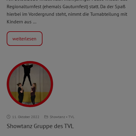
Regionalturnfest (ehemals Gauturnfest) statt. Da der Spaß
hierbei im Vordergrund steht, nimmt die Turnabteilung mit
Kindern aus …
weiterlesen
Showtanz
11. Oktober 2022
Showtanz
•
TVL
Gruppe
Showtanz Gruppe des TVL
des
TVL