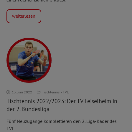
voller
Erfolg
weiterlesen
Tischtennis
13. Juni 2022
Tischtennis
•
TVL
2022/2023:
Tischtennis 2022/2023: Der TV Leiselheim in
Der
der 2. Bundesliga
TV
Leiselheim
Fünf Neuzugänge komplettieren den 2. Liga-Kader des
in
TVL.
der