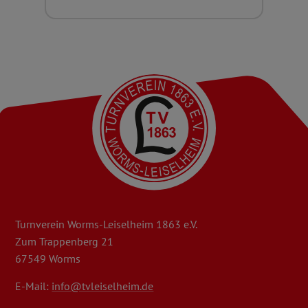
Turnverein Worms-Leiselheim 1863 e.V.
Zum Trappenberg 21
67549 Worms
E-Mail:
info@tvleiselheim.de