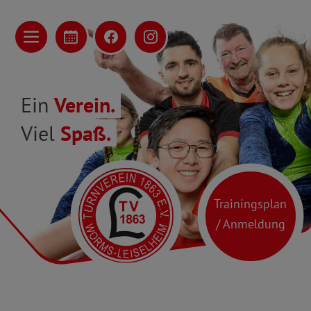
Ein
Verein.
Viel
Spaß.
Trainingsplan
/ Anmeldung