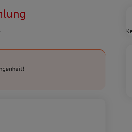
mlung
L
Ke
angenheit!