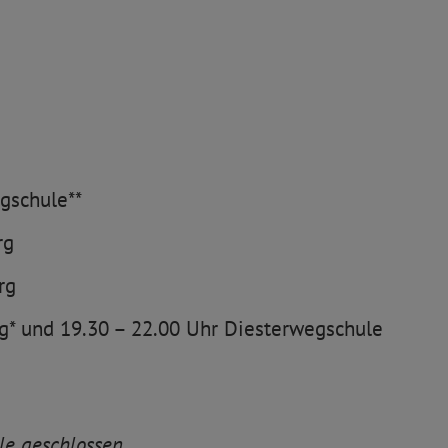
gschule**
rg
rg
rg* und 19.30 – 22.00 Uhr Diesterwegschule
ule geschlossen